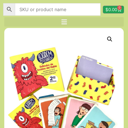
0
$
0.00